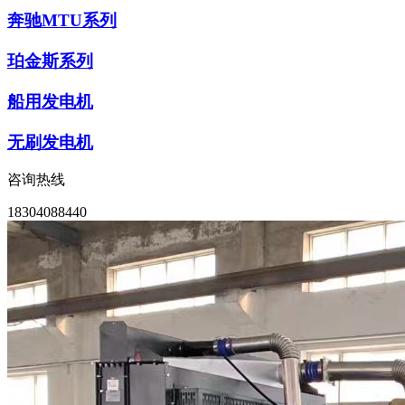
奔驰MTU系列
珀金斯系列
船用发电机
无刷发电机
咨询热线
18304088440