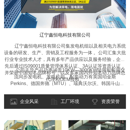
辽宁鑫恒电科技有限公司
辽宁鑫恒电科技有限公司集发电机组以及相关电力系统
设备的研发、生产、营销及工程服务为一体 。公司汇集大批
行业专业技术人才，具有多年产品供应以及服务经验，企业
先后通过IS09001质量管理体系认证、3A认证等资质认证，
公司主导产品功率涵盖10KW---3000KW陆用和船用交
并荣获中国知名品牌称号，以及多家国内外知名动力品牌总
流同步发电机、发电机组。配套动力有英国珀金斯
代理和OEM授权。
Perkins、德国奔驰（MTU）、瑞典沃尔沃、韩国斗山
DOOSAN、东风康明斯、重庆康明斯、广西玉柴、上柴动
力、潍柴动力等国内外名优产品。类型包括开架式、移动拖
企业风采
工厂环境
资质荣誉
车型、静音箱型、集装箱型、自动化型、全自动远程监控
型、多机自动并机并网调频调载型等各种型式的柴油发电机
组，并可根据客户的要求设计制造特殊的规格型号。产品适
用于工矿、企业、学校、医院、交通、酒店、房产、野外作