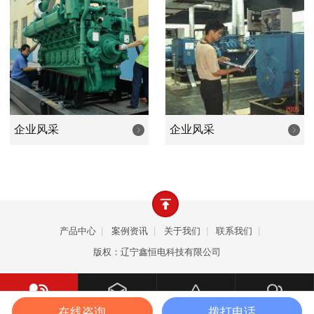
业等等行业的照明和设备动力之用。产品畅销全国，远销韩
国、朝鲜、欧美、东南亚、中东、非洲等众多国家和地区。
公司以优良的品质、卓越的价值、周到的服务，致力成
为发电机行业新时代优秀的品牌，是您值得依赖的合作伙
伴。
企业风采
企业风采
产品中心
|
案例资讯
|
关于我们
|
联系我们
|
版权：辽宁鑫恒电科技有限公司
在线咨询
拨打电话
一键拨打
产品中心
案例资讯
关于我们