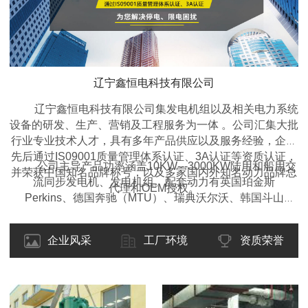
辽宁鑫恒电科技有限公司
辽宁鑫恒电科技有限公司集发电机组以及相关电力系统
设备的研发、生产、营销及工程服务为一体 。公司汇集大批
行业专业技术人才，具有多年产品供应以及服务经验，企业
先后通过IS09001质量管理体系认证、3A认证等资质认证，
公司主导产品功率涵盖10KW---3000KW陆用和船用交
并荣获中国知名品牌称号，以及多家国内外知名动力品牌总
流同步发电机、发电机组。配套动力有英国珀金斯
代理和OEM授权。
Perkins、德国奔驰（MTU）、瑞典沃尔沃、韩国斗山
DOOSAN、东风康明斯、重庆康明斯、广西玉柴、上柴动
力、潍柴动力等国内外名优产品。类型包括开架式、移动拖
企业风采
工厂环境
资质荣誉
车型、静音箱型、集装箱型、自动化型、全自动远程监控
型、多机自动并机并网调频调载型等各种型式的柴油发电机
组，并可根据客户的要求设计制造特殊的规格型号。产品适
用于工矿、企业、学校、医院、交通、酒店、房产、野外作