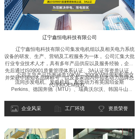
辽宁鑫恒电科技有限公司
辽宁鑫恒电科技有限公司集发电机组以及相关电力系统
设备的研发、生产、营销及工程服务为一体 。公司汇集大批
行业专业技术人才，具有多年产品供应以及服务经验，企业
先后通过IS09001质量管理体系认证、3A认证等资质认证，
公司主导产品功率涵盖10KW---3000KW陆用和船用交
并荣获中国知名品牌称号，以及多家国内外知名动力品牌总
流同步发电机、发电机组。配套动力有英国珀金斯
代理和OEM授权。
Perkins、德国奔驰（MTU）、瑞典沃尔沃、韩国斗山
DOOSAN、东风康明斯、重庆康明斯、广西玉柴、上柴动
力、潍柴动力等国内外名优产品。类型包括开架式、移动拖
企业风采
工厂环境
资质荣誉
车型、静音箱型、集装箱型、自动化型、全自动远程监控
型、多机自动并机并网调频调载型等各种型式的柴油发电机
组，并可根据客户的要求设计制造特殊的规格型号。产品适
用于工矿、企业、学校、医院、交通、酒店、房产、野外作