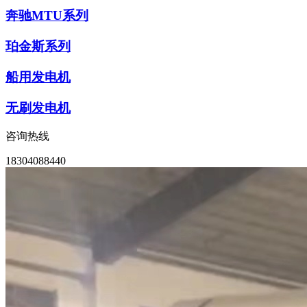
奔驰MTU系列
珀金斯系列
船用发电机
无刷发电机
咨询热线
18304088440