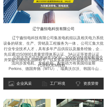
辽宁鑫恒电科技有限公司
辽宁鑫恒电科技有限公司集发电机组以及相关电力系统
设备的研发、生产、营销及工程服务为一体 。公司汇集大批
行业专业技术人才，具有多年产品供应以及服务经验，企业
先后通过IS09001质量管理体系认证、3A认证等资质认证，
公司主导产品功率涵盖10KW---3000KW陆用和船用交
并荣获中国知名品牌称号，以及多家国内外知名动力品牌总
流同步发电机、发电机组。配套动力有英国珀金斯
代理和OEM授权。
Perkins、德国奔驰（MTU）、瑞典沃尔沃、韩国斗山
DOOSAN、东风康明斯、重庆康明斯、广西玉柴、上柴动
力、潍柴动力等国内外名优产品。类型包括开架式、移动拖
企业风采
工厂环境
资质荣誉
车型、静音箱型、集装箱型、自动化型、全自动远程监控
型、多机自动并机并网调频调载型等各种型式的柴油发电机
组，并可根据客户的要求设计制造特殊的规格型号。产品适
用于工矿、企业、学校、医院、交通、酒店、房产、野外作