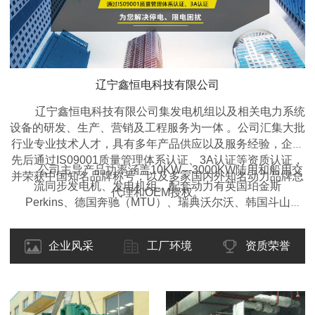
辽宁鑫恒电科技有限公司
辽宁鑫恒电科技有限公司集发电机组以及相关电力系统
设备的研发、生产、营销及工程服务为一体 。公司汇集大批
行业专业技术人才，具有多年产品供应以及服务经验，企业
先后通过IS09001质量管理体系认证、3A认证等资质认证，
公司主导产品功率涵盖10KW---3000KW陆用和船用交
并荣获中国知名品牌称号，以及多家国内外知名动力品牌总
流同步发电机、发电机组。配套动力有英国珀金斯
代理和OEM授权。
Perkins、德国奔驰（MTU）、瑞典沃尔沃、韩国斗山
DOOSAN、东风康明斯、重庆康明斯、广西玉柴、上柴动
力、潍柴动力等国内外名优产品。类型包括开架式、移动拖
企业风采
工厂环境
资质荣誉
车型、静音箱型、集装箱型、自动化型、全自动远程监控
型、多机自动并机并网调频调载型等各种型式的柴油发电机
组，并可根据客户的要求设计制造特殊的规格型号。产品适
用于工矿、企业、学校、医院、交通、酒店、房产、野外作