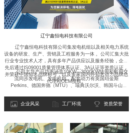
辽宁鑫恒电科技有限公司
辽宁鑫恒电科技有限公司集发电机组以及相关电力系统
设备的研发、生产、营销及工程服务为一体 。公司汇集大批
行业专业技术人才，具有多年产品供应以及服务经验，企业
先后通过IS09001质量管理体系认证、3A认证等资质认证，
公司主导产品功率涵盖10KW---3000KW陆用和船用交
并荣获中国知名品牌称号，以及多家国内外知名动力品牌总
流同步发电机、发电机组。配套动力有英国珀金斯
代理和OEM授权。
Perkins、德国奔驰（MTU）、瑞典沃尔沃、韩国斗山
DOOSAN、东风康明斯、重庆康明斯、广西玉柴、上柴动
力、潍柴动力等国内外名优产品。类型包括开架式、移动拖
企业风采
工厂环境
资质荣誉
车型、静音箱型、集装箱型、自动化型、全自动远程监控
型、多机自动并机并网调频调载型等各种型式的柴油发电机
组，并可根据客户的要求设计制造特殊的规格型号。产品适
用于工矿、企业、学校、医院、交通、酒店、房产、野外作